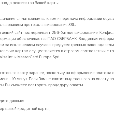
 ввода реквизитов Вашей карты.
динение с платежным шлюзом и передача информации осущ
ользованием протокола шифрования SSL.
тоящий сайт поддерживает 256-битное шифрование. Конфид
ормации обеспечивается ПАО СБЕРБАНК. Введенная информа
ам за исключением случаев, предусмотренных законодатель
ковским картам осуществляется в строгом соответствии с т
, Visa Int. и MasterCard Europe Sprl.
готовьте карту заранее, поскольку на оформление платежа 
мени - 10 минут. Если Вам не хватит выделенного на оплату в
ты Вы сможете повторить процедуру оплаты.
дите данные:
ер вашей кредитной карты,