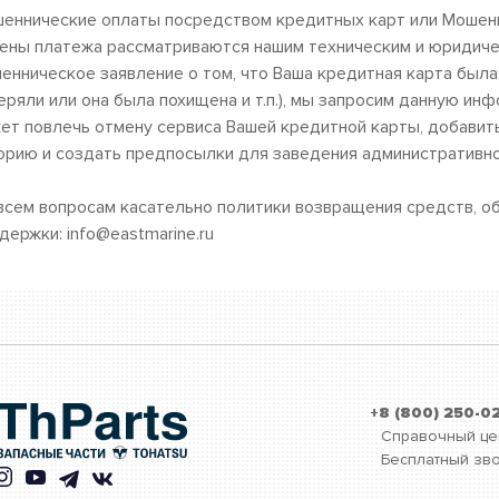
еннические оплаты посредством кредитных карт или Мошенн
ены платежа рассматриваются нашим техническим и юридиче
енническое заявление о том, что Ваша кредитная карта была
еряли или она была похищена и т.п.), мы запросим данную ин
ет повлечь отмену сервиса Вашей кредитной карты, добавит
орию и создать предпосылки для заведения административно
всем вопросам касательно политики возвращения средств, о
держки: info@eastmarine.ru
+8 (800) 250-0
Справочный це
Бесплатный зво