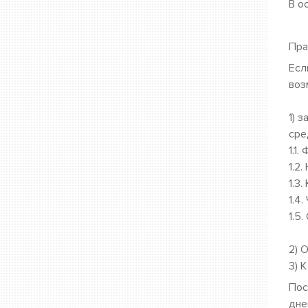
В о
Пра
Есл
воз
1) 
сре
1.1. 
1.2.
1.3.
1.4.
1.5.
2) 
3) 
Пос
дне