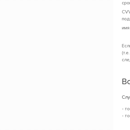
cро
CVV
под
имя
Есл
(т.
сле
В
Слу
- т
- т