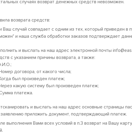
стальных случаях возврат денежных средств невозможен.
вила возврата средств:
и Ваш случай совпадает с одним из тех, который приведен в п
можен" и наша служба обработки заказов подтверждает данн
заполнить и выслать на наш адрес электронной почты info@eas
дств с указанием причины возврата, а также:
Ф.И.О.;
Номер договора, от какого числа;
Когда был произведен платеж;
Через какую систему был произведен платеж;
Сумма платежа.
Отсканировать и выслать на наш адрес основные страницы па
К заявлению приложить документ, подтверждающий платеж.
ле выполнения Вами всех условий в п.3 возврат на Вашу карт
й.