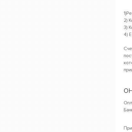
1)Р
2) 
3) 
4) E
Сче
пос
кот
при
ОН
Опл
Бан
При