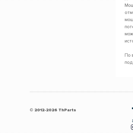
Мош
отм
мош
пот
мож
ист
По 
под
© 2012-2026 ThParts