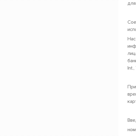
для
Cое
исп
Нас
инф
лиц
бан
Int.
При
вре
кар
Вве
ном